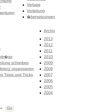
chtung
Verlage
r
Verteilung
genturen
�bersetzungen
Archiv
2013
2012
n
2011
itr�ge
2010
eilung schreiben
2009
erenz organisieren
2008
it Tipps und Tricks
2007
2006
2005
2004