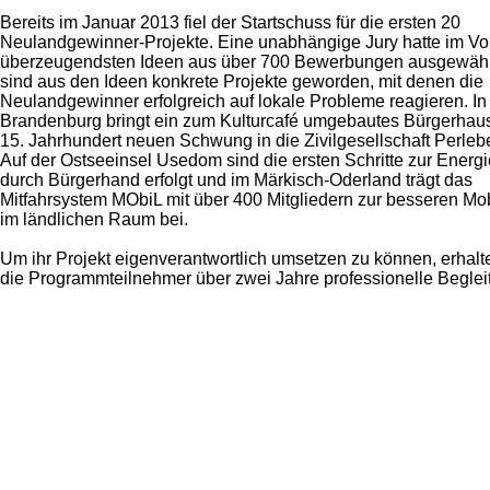
Bereits im Januar 2013 fiel der Startschuss für die ersten 20
Neulandgewinner-Projekte. Eine unabhängige Jury hatte im Vor
überzeugendsten Ideen aus über 700 Bewerbungen ausgewähl
sind aus den Ideen konkrete Projekte geworden, mit denen die
Neulandgewinner erfolgreich auf lokale Probleme reagieren. In
Brandenburg bringt ein zum Kulturcafé umgebautes Bürgerhau
15. Jahrhundert neuen Schwung in die Zivilgesellschaft Perleb
Auf der Ostseeinsel Usedom sind die ersten Schritte zur Ener
durch Bürgerhand erfolgt und im Märkisch-Oderland trägt das
Mitfahrsystem MObiL mit über 400 Mitgliedern zur besseren Mobi
im ländlichen Raum bei.
Um ihr Projekt eigenverantwortlich umsetzen zu können, erhalt
die Programmteilnehmer über zwei Jahre professionelle Begle