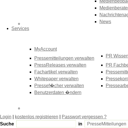
Medienbeoba
Medienberate
Nachrichtena
News
Services
MyAccount
PR Wisse
Pressemitteilungen verwalten
PressReleases verwalten
PR Fachbe
Fachartikel verwalten
Pressemitt
Whitepaper verwalten
Pressekonf
Pressef�cher verwalten
Pressearbe
Benutzerdaten �ndern
Login
|
kostenlos registrieren
|
Passwort vergessen ?
Suche
in