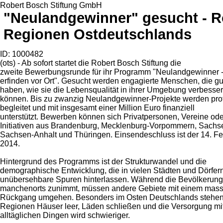
Robert Bosch Stiftung GmbH
"Neulandgewinner" gesucht - Ro
Regionen Ostdeutschlands
ID: 1000482
(ots) - Ab sofort startet die Robert Bosch Stiftung die
zweite Bewerbungsrunde für ihr Programm "Neulandgewinner -
erfinden vor Ort". Gesucht werden engagierte Menschen, die gu
haben, wie sie die Lebensqualität in ihrer Umgebung verbesse
können. Bis zu zwanzig Neulandgewinner-Projekte werden prof
begleitet und mit insgesamt einer Million Euro finanziell
unterstützt. Bewerben können sich Privatpersonen, Vereine ode
Initiativen aus Brandenburg, Mecklenburg-Vorpommern, Sachs
Sachsen-Anhalt und Thüringen. Einsendeschluss ist der 14. Fe
2014.
Hintergrund des Programms ist der Strukturwandel und die
demographische Entwicklung, die in vielen Städten und Dörfer
unübersehbare Spuren hinterlassen. Während die Bevölkerung
manchenorts zunimmt, müssen andere Gebiete mit einem mass
Rückgang umgehen. Besonders im Osten Deutschlands stehen 
Regionen Häuser leer, Läden schließen und die Versorgung mi
alltäglichen Dingen wird schwieriger.