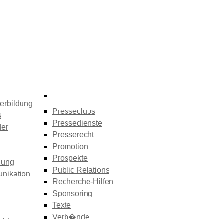
erbildung
Presseclubs
s
Pressedienste
der
Presserecht
Promotion
Prospekte
lung
Public Relations
nikation
Recherche-Hilfen
Sponsoring
Texte
Verb�nde