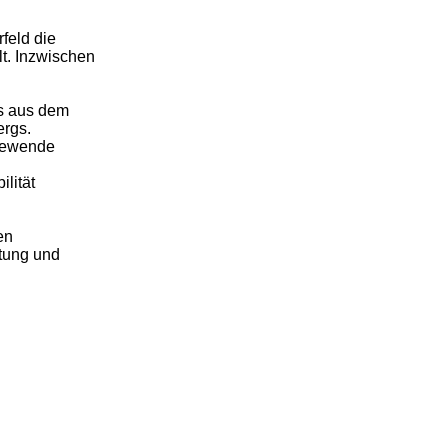
feld die
t. Inzwischen
s aus dem
ergs.
giewende
lität
en
itung und