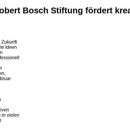
bert Bosch Stiftung fördert kre
 Zukunft
te Ideen
rn
essionell
r
en,
bruar
n
iven
in vielen
t