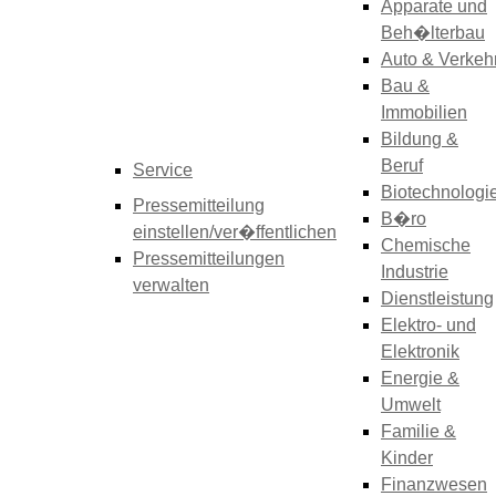
Apparate und
Beh�lterbau
Auto & Verkeh
Bau &
Immobilien
Bildung &
Beruf
Service
Biotechnologi
Pressemitteilung
B�ro
einstellen/ver�ffentlichen
Chemische
Pressemitteilungen
Industrie
verwalten
Dienstleistung
Elektro- und
Elektronik
Energie &
Umwelt
Familie &
Kinder
Finanzwesen