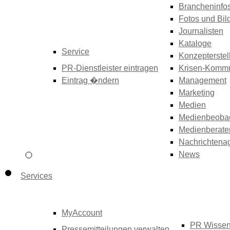
Brancheninfo
Fotos und Bil
Journalisten
Kataloge
Service
Konzepterstel
PR-Dienstleister eintragen
Krisen-Kommu
Eintrag �ndern
Management
Marketing
Medien
Medienbeoba
Medienberate
Nachrichtena
News
Services
MyAccount
PR Wisse
Pressemitteilungen verwalten