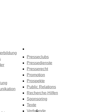
erbildung
Presseclubs
s
Pressedienste
der
Presserecht
Promotion
Prospekte
lung
Public Relations
nikation
Recherche-Hilfen
Sponsoring
Texte
Verb�nde