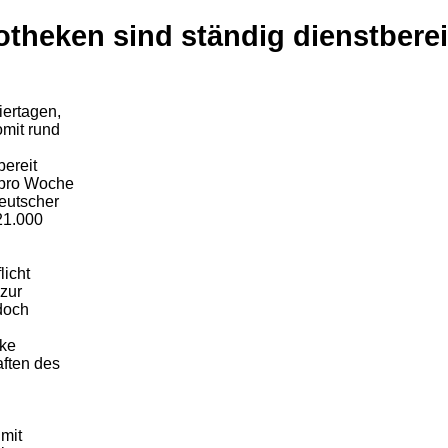
otheken sind ständig dienstberei
iertagen,
mit rund
bereit
 pro Woche
eutscher
21.000
licht
 zur
edoch
eke
aften des
 mit