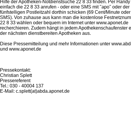
Hilfe der Apotheken-Notdienstsuche 22 8 33 finden. Per Hand
einfach die 22 8 33 anrufen - oder eine SMS mit "apo" oder der
fünfstelligen Postleitzahl dorthin schicken (69 Cent/Minute oder
SMS). Von zuhause aus kann man die kostenlose Festnetznu
22 8 33 wählen oder bequem im Internet unter www.aponet.de
recherchieren. Zudem hängt in jedem Apothekenschaufenster e
der nächsten dienstbereiten Apotheken aus.
Diese Pressemitteilung und mehr Informationen unter www.abd
und www.aponet.de
Pressekontakt:
Christian Splett
Pressereferent
Tel.: 030 - 40004 137
E-Mail: c.splett(at)abda.aponet.de