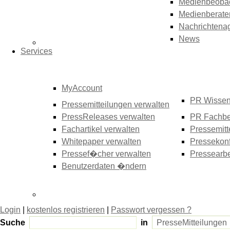
Medienbeoba
Medienberate
Nachrichtena
News
Services
MyAccount
PR Wisse
Pressemitteilungen verwalten
PressReleases verwalten
PR Fachbe
Fachartikel verwalten
Pressemitt
Whitepaper verwalten
Pressekonf
Pressef�cher verwalten
Pressearbe
Benutzerdaten �ndern
Login
|
kostenlos registrieren
|
Passwort vergessen ?
Suche
in