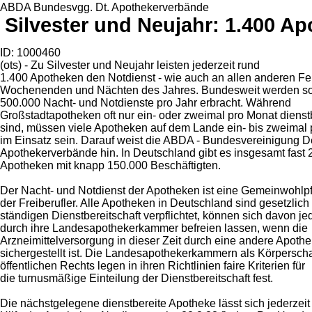
ABDA Bundesvgg. Dt. Apothekerverbände
Silvester und Neujahr: 1.400 Ap
ID: 1000460
(ots) - Zu Silvester und Neujahr leisten jederzeit rund
1.400 Apotheken den Notdienst - wie auch an allen anderen Fe
Wochenenden und Nächten des Jahres. Bundesweit werden so
500.000 Nacht- und Notdienste pro Jahr erbracht. Während
Großstadtapotheken oft nur ein- oder zweimal pro Monat dienst
sind, müssen viele Apotheken auf dem Lande ein- bis zweimal
im Einsatz sein. Darauf weist die ABDA - Bundesvereinigung D
Apothekerverbände hin. In Deutschland gibt es insgesamt fast 
Apotheken mit knapp 150.000 Beschäftigten.
Der Nacht- und Notdienst der Apotheken ist eine Gemeinwohlpf
der Freiberufler. Alle Apotheken in Deutschland sind gesetzlich
ständigen Dienstbereitschaft verpflichtet, können sich davon j
durch ihre Landesapothekerkammer befreien lassen, wenn die
Arzneimittelversorgung in dieser Zeit durch eine andere Apoth
sichergestellt ist. Die Landesapothekerkammern als Körpersch
öffentlichen Rechts legen in ihren Richtlinien faire Kriterien für
die turnusmäßige Einteilung der Dienstbereitschaft fest.
Die nächstgelegene dienstbereite Apotheke lässt sich jederzeit