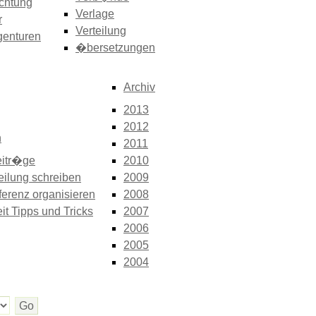
chtung
Verlage
r
Verteilung
genturen
�bersetzungen
Archiv
2013
2012
n
2011
itr�ge
2010
eilung schreiben
2009
erenz organisieren
2008
it Tipps und Tricks
2007
2006
2005
2004