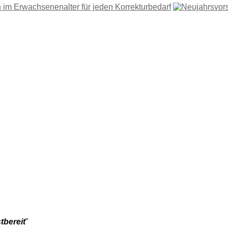
tbereit
"