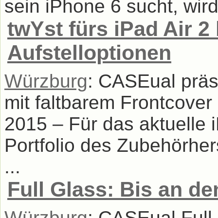
sein iPhone 6 sucht, wird 
twYst fürs iPad Air 2 b
Aufstelloptionen
Würzburg
: CASEual präs
mit faltbarem Frontcove
2015 – Für das aktuelle i
Portfolio des Zubehörher
...
Full Glass: Bis an d
Würzburg
: CASEual Full