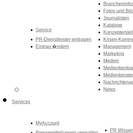
Brancheninfo
Fotos und Bil
Journalisten
Kataloge
Service
Konzepterstel
PR-Dienstleister eintragen
Krisen-Kommu
Eintrag �ndern
Management
Marketing
Medien
Medienbeoba
Medienberate
Nachrichtena
News
Services
MyAccount
PR Wisse
Pressemitteilungen verwalten