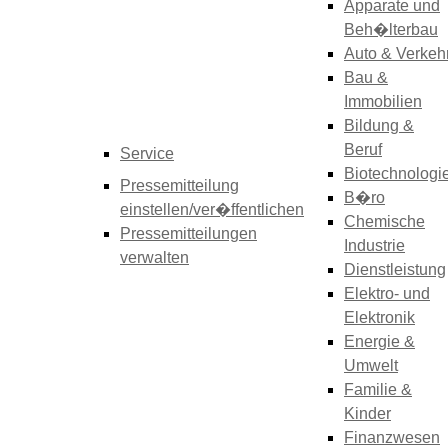
Apparate und
Beh�lterbau
Auto & Verkeh
Bau &
Immobilien
Bildung &
Beruf
Service
Biotechnologi
Pressemitteilung
B�ro
einstellen/ver�ffentlichen
Chemische
Pressemitteilungen
Industrie
verwalten
Dienstleistung
Elektro- und
Elektronik
Energie &
Umwelt
Familie &
Kinder
Finanzwesen