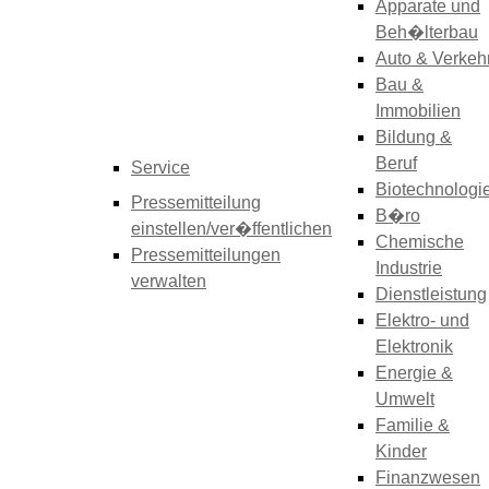
Apparate und
Beh�lterbau
Auto & Verkeh
Bau &
Immobilien
Bildung &
Beruf
Service
Biotechnologi
Pressemitteilung
B�ro
einstellen/ver�ffentlichen
Chemische
Pressemitteilungen
Industrie
verwalten
Dienstleistung
Elektro- und
Elektronik
Energie &
Umwelt
Familie &
Kinder
Finanzwesen