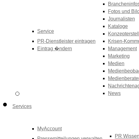
Brancheninfo
Fotos und Bil
Journalisten
Kataloge
Service
Konzepterstel
PR-Dienstleister eintragen
Krisen-Kommu
Eintrag �ndern
Management
Marketing
Medien
Medienbeoba
Medienberate
Nachrichtena
News
Services
MyAccount
PR Wisse
Pressemitteilungen verwalten