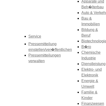
Apparate und
Beh�lterbau
Auto & Verkeh
Bau &
Immobilien
Bildung &
Beruf
Service
Biotechnologi
Pressemitteilung
B�ro
einstellen/ver�ffentlichen
Chemische
Pressemitteilungen
Industrie
verwalten
Dienstleistung
Elektro- und
Elektronik
Energie &
Umwelt
Familie &
Kinder
Finanzwesen