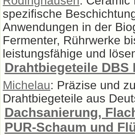
Rödinghausen
: Ceramic
spezifische Beschichtunge
Anwendungen in der Biog
Fermenter, Rührwerke bis 
leistungsfähige und lösem
Drahtbiegeteile DBS
Michelau
: Präzise und z
Drahtbiegeteile aus Deut
Dachsanierung, Flac
PUR-Schaum und Flü