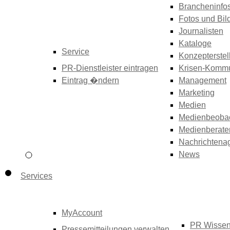
Brancheninfo
Fotos und Bil
Journalisten
Kataloge
Service
Konzepterstel
PR-Dienstleister eintragen
Krisen-Kommu
Eintrag �ndern
Management
Marketing
Medien
Medienbeoba
Medienberate
Nachrichtena
News
Services
MyAccount
PR Wisse
Pressemitteilungen verwalten