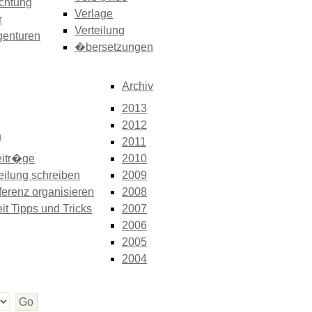
chtung
Verlage
r
Verteilung
genturen
�bersetzungen
Archiv
2013
2012
n
2011
itr�ge
2010
eilung schreiben
2009
erenz organisieren
2008
it Tipps und Tricks
2007
2006
2005
2004