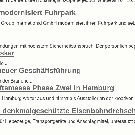
it 41 Jahren, die Notfalllogistik-Sparte jedoch wurde am 07.10.
 modernisiert Fuhrpark
 Group International GmbH modernisiert ihren Fuhrpark und setzt
ndungen mit höchstem Sicherheitsanspruch: Der persönlich beglei
skar
e ...
 neuer Geschäftsführung
r der Branche ...
aftsmesse Phase Zwei in Hamburg
 Hamburg weiter aus und nimmt als Aussteller an der kreative
ne denkmalgeschützte Eisenbahndrehsc
ür Hebezeuge, Transportgeräte und Anschlagmittel, unterstützt 