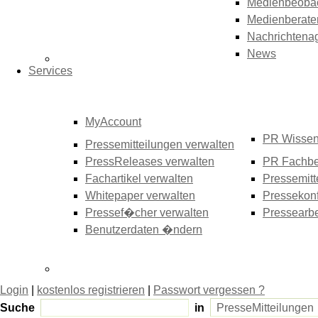
Medienbeoba
Medienberate
Nachrichtena
News
Services
MyAccount
PR Wisse
Pressemitteilungen verwalten
PressReleases verwalten
PR Fachbe
Fachartikel verwalten
Pressemitt
Whitepaper verwalten
Pressekonf
Pressef�cher verwalten
Pressearbe
Benutzerdaten �ndern
Login
|
kostenlos registrieren
|
Passwort vergessen ?
Suche
in