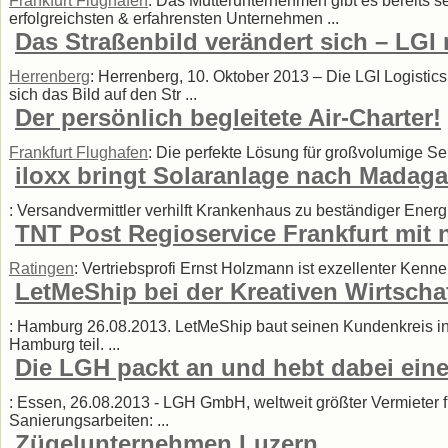
Frankfurt Flughafen
: Das Mutterunternehmen gibt es bereits se
erfolgreichsten & erfahrensten Unternehmen ...
Das Straßenbild verändert sich – LGI
Herrenberg
: Herrenberg, 10. Oktober 2013 – Die LGI Logistics
sich das Bild auf den Str ...
Der persönlich begleitete Air-Charter!
Frankfurt Flughafen
: Die perfekte Lösung für großvolumige Se
iloxx bringt Solaranlage nach Madaga
: Versandvermittler verhilft Krankenhaus zu beständiger Energi
TNT Post Regioservice Frankfurt mit
Ratingen
: Vertriebsprofi Ernst Holzmann ist exzellenter Kenne
LetMeShip bei der Kreativen Wirtsch
: Hamburg 26.08.2013. LetMeShip baut seinen Kundenkreis in
Hamburg teil. ...
Die LGH packt an und hebt dabei ei
: Essen, 26.08.2013 - LGH GmbH, weltweit größter Vermieter f
Sanierungsarbeiten: ...
Zügelunternehmen Luzern