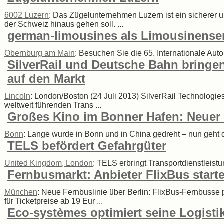
6002 Luzern
: Das Zügelunternehmen Luzern ist ein sicherer 
der Schweiz hinaus gehen soll. ...
german-limousines als Limousinenserv
Obernburg am Main
: Besuchen Sie die 65. Internationale Au
SilverRail und Deutsche Bahn bringe
auf den Markt
Lincoln
: London/Boston (24 Juli 2013) SilverRail Technologie
weltweit führenden Trans ...
Großes Kino im Bonner Hafen: Neuer
Bonn
: Lange wurde in Bonn und in China gedreht – nun geht
TELS befördert Gefahrgüter
United Kingdom, London
: TELS erbringt Transportdienstleistu
Fernbusmarkt: Anbieter FlixBus start
München
: Neue Fernbuslinie über Berlin: FlixBus-Fernbusse
für Ticketpreise ab 19 Eur ...
Eco-systèmes optimiert seine Logist