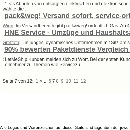
: “Das Abholen von entsorgten elektrischen und elektronischen
wählte die ...
pack&weg! Versand sofort, service-ori
Wien
: Im Versandbereich gibt pack&weg! ordentlich Gas. Ab 4,
HNE Service - Umzüge und Haushalts
Grefrath
: Ein junges, dynamisches Unternehmen mit Sitz am s
90% bewerten Paketdienste Vergleich 
: LetMeShip Kunden melden sich zu Wort. Bei der ersten Ku
Teilnehmer zu Themen wie Servicezu ...
«
Seite 7 von 12:
1
..
6
7
8
9
10
11
12
Alle Logos und Warenzeichen auf dieser Seite sind Eigentum der jeweil