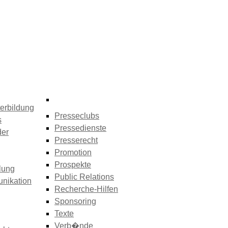
erbildung
Presseclubs
s
Pressedienste
der
Presserecht
Promotion
Prospekte
lung
Public Relations
nikation
Recherche-Hilfen
Sponsoring
Texte
Verb�nde