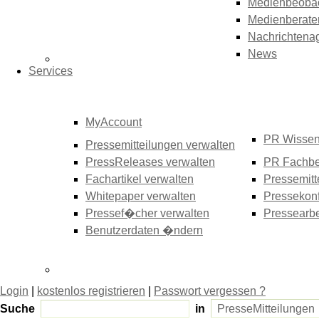
Medienbeoba
Medienberate
Nachrichtena
News
Services
MyAccount
PR Wisse
Pressemitteilungen verwalten
PressReleases verwalten
PR Fachbe
Fachartikel verwalten
Pressemitt
Whitepaper verwalten
Pressekonf
Pressef�cher verwalten
Pressearbe
Benutzerdaten �ndern
Login
|
kostenlos registrieren
|
Passwort vergessen ?
Suche
in