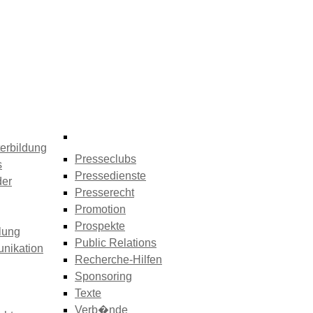
erbildung
Presseclubs
s
Pressedienste
der
Presserecht
Promotion
Prospekte
lung
Public Relations
nikation
Recherche-Hilfen
Sponsoring
Texte
Verb�nde