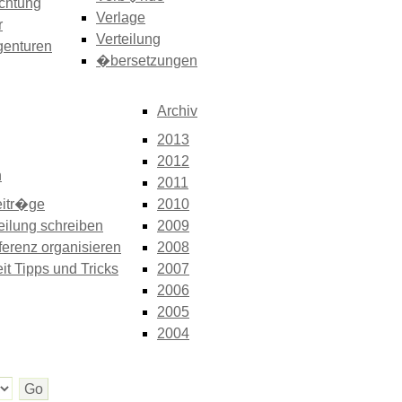
chtung
Verlage
r
Verteilung
genturen
�bersetzungen
Archiv
2013
2012
n
2011
itr�ge
2010
eilung schreiben
2009
erenz organisieren
2008
it Tipps und Tricks
2007
2006
2005
2004