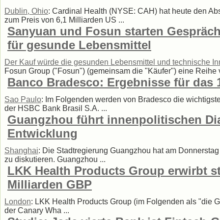
Dublin, Ohio
: Cardinal Health (NYSE: CAH) hat heute den Abs
zum Preis von 6,1 Milliarden US ...
Sanyuan und Fosun starten Gespräch
für gesunde Lebensmittel
Der Kauf würde die gesunden Lebensmittel und technische In
Fosun Group ("Fosun") (gemeinsam die "Käufer") eine Reihe v
Banco Bradesco: Ergebnisse für das 1
Sao Paulo
: Im Folgenden werden von Bradesco die wichtigsten
der HSBC Bank Brasil S.A. ...
Guangzhou führt innenpolitischen Dia
Entwicklung
Shanghai
: Die Stadtregierung Guangzhou hat am Donnerstag i
zu diskutieren. Guangzhou ...
LKK Health Products Group erwirbt s
Milliarden GBP
London
: LKK Health Products Group (im Folgenden als "die Gr
der Canary Wha ...