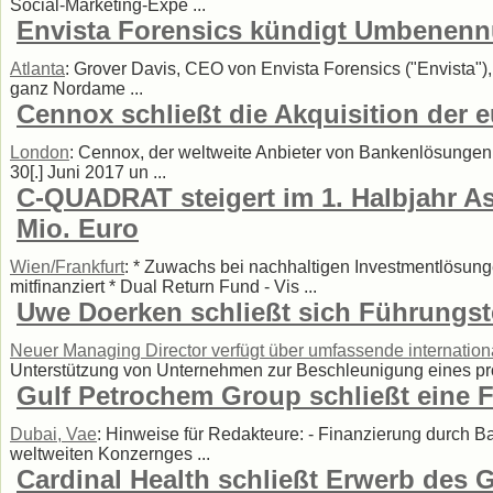
Social-Marketing-Expe ...
Envista Forensics kündigt Umbenenn
Atlanta
: Grover Davis, CEO von Envista Forensics ("Envista"),
ganz Nordame ...
Cennox schließt die Akquisition der 
London
: Cennox, der weltweite Anbieter von Bankenlösungen,
30[.] Juni 2017 un ...
C-QUADRAT steigert im 1. Halbjahr As
Mio. Euro
Wien/Frankfurt
: * Zuwachs bei nachhaltigen Investmentlösung
mitfinanziert * Dual Return Fund - Vis ...
Uwe Doerken schließt sich Führungst
Neuer Managing Director verfügt über umfassende internatio
Unterstützung von Unternehmen zur Beschleunigung eines pro
Gulf Petrochem Group schließt eine F
Dubai, Vae
: Hinweise für Redakteure: - Finanzierung durch 
weltweiten Konzernges ...
Cardinal Health schließt Erwerb des 