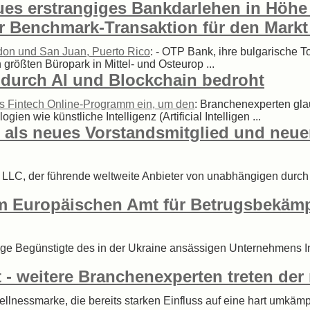
eues erstrangiges Bankdarlehen in Höh
er Benchmark-Transaktion für den Mar
ndon und San Juan, Puerto Rico
: - OTP Bank, ihre bulgarische
größten Büropark in Mittel- und Osteurop ...
 durch AI und Blockchain bedroht
ues Fintech Online-Programm ein, um den
: Branchenexperten gla
n wie künstliche Intelligenz (Artificial Intelligen ...
g als neues Vorstandsmitglied und neu
LLC, der führende weltweite Anbieter von unabhängigen durch In
om Europäischen Amt für Betrugsbekä
tige Begünstigte des in der Ukraine ansässigen Unternehmens 
t - weitere Branchenexperten treten de
ellnessmarke, die bereits starken Einfluss auf eine hart umkämp