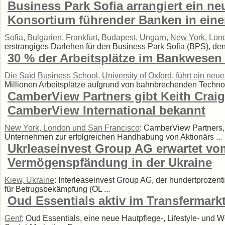
Business Park Sofia arrangiert ein n
Konsortium führender Banken in ein
Sofia, Bulgarien, Frankfurt, Budapest, Ungarn, New York, Lo
erstrangiges Darlehen für den Business Park Sofia (BPS), den 
30 % der Arbeitsplätze im Bankwesen
Die Saïd Business School, University of Oxford, führt ein ne
Millionen Arbeitsplätze aufgrund von bahnbrechenden Technologie
CamberView Partners gibt Keith Crai
CamberView International bekannt
New York, London und San Francisco
: CamberView Partners, 
Unternehmen zur erfolgreichen Handhabung von Aktionärs ...
Ukrleaseinvest Group AG erwartet v
Vermögenspfändung in der Ukraine
Kiew, Ukraine
: Interleaseinvest Group AG, der hundertprozen
für Betrugsbekämpfung (OL ...
Oud Essentials aktiv im Transfermark
Genf
: Oud Essentials, eine neue Hautpflege-, Lifestyle- und W