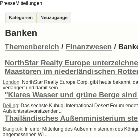
PresseMitteilungen
Kategorien
Neuzugänge
Banken
Themenbereich
/
Finanzwesen
/ Bank
NorthStar Realty Europe unterzeichne
Maastoren im niederländischen Rott
London
: NorthStar Realty Europe Corp. gibt heute bekannt, d
verlängert und damit sein ...
"Klares Wasser und grüne Berge sin
Beijing
: Das sechste Kubuqi International Desert Forum ende
Aufsichtsratsvorsitzender ...
Thailändisches Außenministerium stel
Bangkok
: In einer Mitteilung des Außenministerium des Köni
angemessenen Wi ...