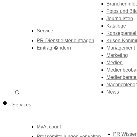
Brancheninfo
Fotos und Bil
Journalisten
Kataloge
Service
Konzepterstel
PR-Dienstleister eintragen
Krisen-Kommu
Eintrag �ndern
Management
Marketing
Medien
Medienbeoba
Medienberate
Nachrichtena
News
Services
MyAccount
PR Wisse
Pressemitteilungen verwalten