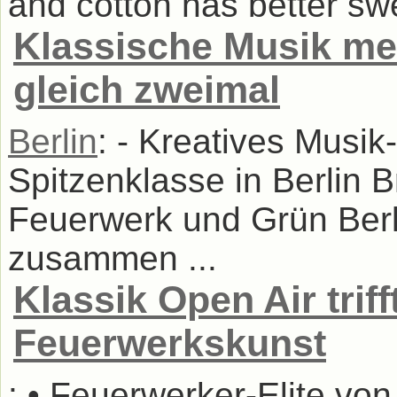
and cotton has better swe
Klassische Musik me
gleich zweimal
Berlin
: - Kreatives Musi
Spitzenklasse in Berlin 
Feuerwerk und Grün Berli
zusammen ...
Klassik Open Air triff
Feuerwerkskunst
: • Feuerwerker-Elite vo