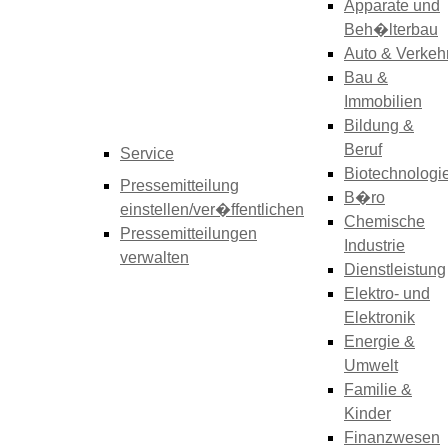
Apparate und
Beh�lterbau
Auto & Verkeh
Bau &
Immobilien
Bildung &
Beruf
Service
Biotechnologi
Pressemitteilung
B�ro
einstellen/ver�ffentlichen
Chemische
Pressemitteilungen
Industrie
verwalten
Dienstleistung
Elektro- und
Elektronik
Energie &
Umwelt
Familie &
Kinder
Finanzwesen