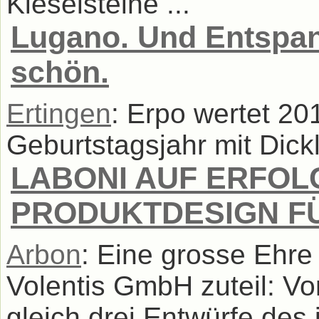
Kieselsteine ...
Lugano. Und Entspann
schön.
Ertingen
: Erpo wertet 20
Geburtstagsjahr mit Dickl
LABONI AUF ERFOL
PRODUKTDESIGN F
Arbon
: Eine grosse Ehre
Volentis GmbH zuteil: V
gleich drei Entwürfe de