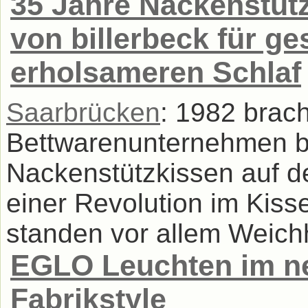
35 Jahre Nackenstütz
von billerbeck für g
erholsameren Schlaf
Saarbrücken
: 1982 brac
Bettwarenunternehmen bi
Nackenstützkissen auf d
einer Revolution im Kiss
standen vor allem Weichh
EGLO Leuchten im ne
Fabrikstyle