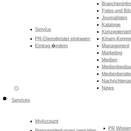
Brancheninfo
Fotos und Bil
Journalisten
Kataloge
Service
Konzepterstel
PR-Dienstleister eintragen
Krisen-Kommu
Eintrag �ndern
Management
Marketing
Medien
Medienbeoba
Medienberate
Nachrichtena
News
Services
MyAccount
PR Wisse
Pressemitteilungen verwalten