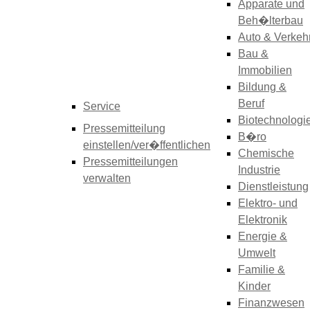
Apparate und
Beh�lterbau
Auto & Verkeh
Bau &
Immobilien
Bildung &
Beruf
Service
Biotechnologi
Pressemitteilung
B�ro
einstellen/ver�ffentlichen
Chemische
Pressemitteilungen
Industrie
verwalten
Dienstleistung
Elektro- und
Elektronik
Energie &
Umwelt
Familie &
Kinder
Finanzwesen