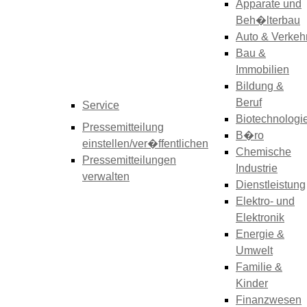
Apparate und
Beh�lterbau
Auto & Verkeh
Bau &
Immobilien
Bildung &
Beruf
Service
Biotechnologi
Pressemitteilung
B�ro
einstellen/ver�ffentlichen
Chemische
Pressemitteilungen
Industrie
verwalten
Dienstleistung
Elektro- und
Elektronik
Energie &
Umwelt
Familie &
Kinder
Finanzwesen