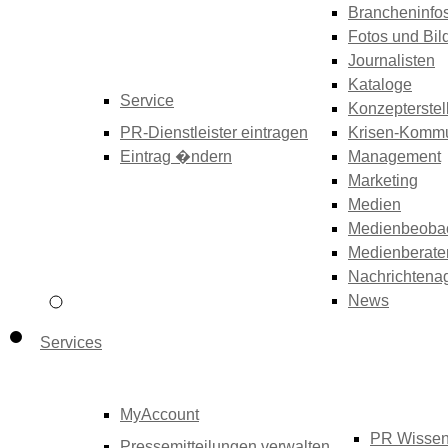
Brancheninfo
Fotos und Bil
Journalisten
Kataloge
Service
Konzepterstel
PR-Dienstleister eintragen
Krisen-Kommu
Eintrag �ndern
Management
Marketing
Medien
Medienbeoba
Medienberate
Nachrichtena
News
Services
MyAccount
PR Wisse
Pressemitteilungen verwalten