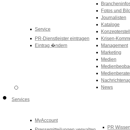
Brancheninfo
Fotos und Bil
Journalisten
Kataloge
Service
Konzepterstel
PR-Dienstleister eintragen
Krisen-Kommu
Eintrag �ndern
Management
Marketing
Medien
Medienbeoba
Medienberate
Nachrichtena
News
Services
MyAccount
PR Wisse
Pressemitteilungen verwalten