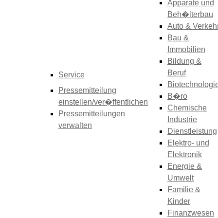
Apparate und
Beh�lterbau
Auto & Verkeh
Bau &
Immobilien
Bildung &
Beruf
Service
Biotechnologi
Pressemitteilung
B�ro
einstellen/ver�ffentlichen
Chemische
Pressemitteilungen
Industrie
verwalten
Dienstleistung
Elektro- und
Elektronik
Energie &
Umwelt
Familie &
Kinder
Finanzwesen