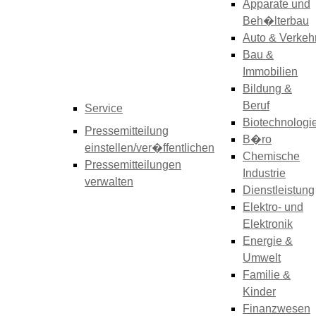
Apparate und
Beh�lterbau
Auto & Verkeh
Bau &
Immobilien
Bildung &
Beruf
Service
Biotechnologi
Pressemitteilung
B�ro
einstellen/ver�ffentlichen
Chemische
Pressemitteilungen
Industrie
verwalten
Dienstleistung
Elektro- und
Elektronik
Energie &
Umwelt
Familie &
Kinder
Finanzwesen