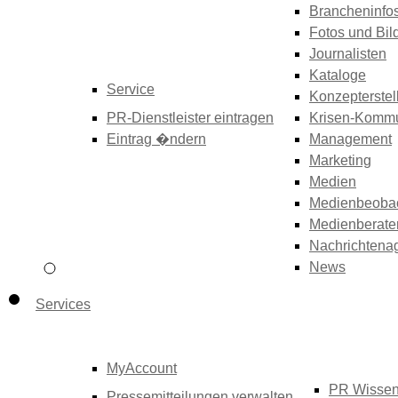
Brancheninfo
Fotos und Bil
Journalisten
Kataloge
Service
Konzepterstel
PR-Dienstleister eintragen
Krisen-Kommu
Eintrag �ndern
Management
Marketing
Medien
Medienbeoba
Medienberate
Nachrichtena
News
Services
MyAccount
PR Wisse
Pressemitteilungen verwalten