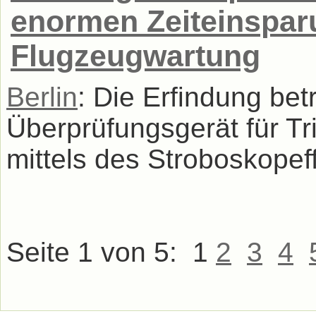
enormen Zeiteinspar
Flugzeugwartung
Berlin
: Die Erfindung betr
Überprüfungsgerät für T
mittels des Stroboskopeff
Seite 1 von 5:
1
2
3
4