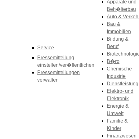
Apparate und
Beh�lterbau
Auto & Verkeh
Bau &
Immobilien
Bildung &
Beruf
Service
Biotechnologi
Pressemitteilung
B�ro
einstellen/ver�ffentlichen
Chemische
Pressemitteilungen
Industrie
verwalten
Dienstleistung
Elektro- und
Elektronik
Energie &
Umwelt
Familie &
Kinder
Finanzwesen