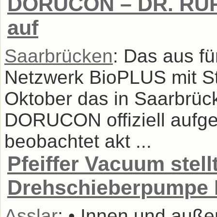
DORUCON – DR. RU
auf
Saarbrücken
: Das aus fü
Netzwerk BioPLUS mit St
Oktober das in Saarbrü
DORUCON offiziell auf
beobachtet akt ...
Pfeiffer Vacuum stel
Drehschieberpumpe 
Asslar
: • Innen und auße