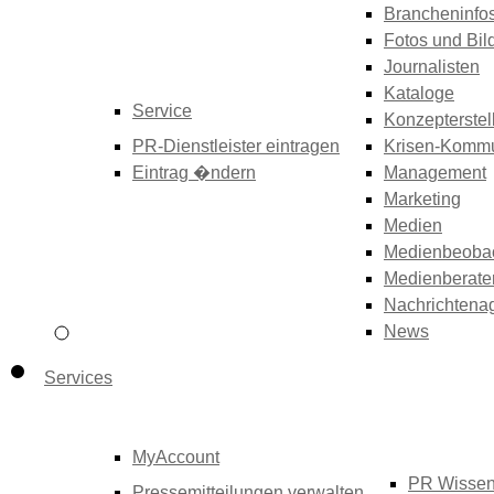
Brancheninfo
Fotos und Bil
Journalisten
Kataloge
Service
Konzepterstel
PR-Dienstleister eintragen
Krisen-Kommu
Eintrag �ndern
Management
Marketing
Medien
Medienbeoba
Medienberate
Nachrichtena
News
Services
MyAccount
PR Wisse
Pressemitteilungen verwalten