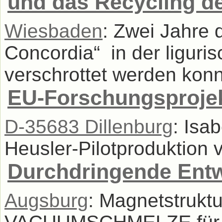
und das Recycling d
Wiesbaden
: Zwei Jahre 
Concordia“ in der ligur
verschrottet werden konnt
EU-Forschungsproje
D-35683 Dillenburg
: Isa
Heusler-Pilotproduktion vo
Durchdringende Ent
Augsburg
: Magnetstrukt