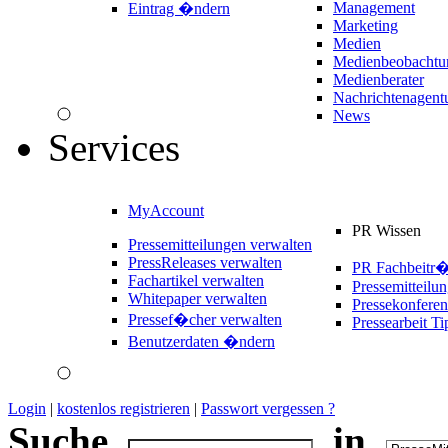
Management
Eintrag �ndern
Marketing
Medien
Medienbeobachtu
Medienberater
Nachrichtenagent
News
Services
MyAccount
PR Wissen
Pressemitteilungen verwalten
PressReleases verwalten
PR Fachbeitr
Fachartikel verwalten
Pressemitteilu
Whitepaper verwalten
Pressekonferen
Pressef�cher verwalten
Pressearbeit Ti
Benutzerdaten �ndern
Login
|
kostenlos registrieren
|
Passwort vergessen ?
Suche
in