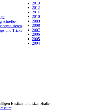
2013
2012
2011
2010
�ge
2009
ng schreiben
2008
z organisieren
2007
pps und Tricks
2006
2005
2004
iligen Besitzer und Lizenzhalter.
ressum
.