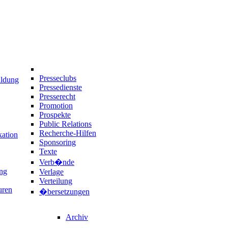
Presseclubs
ildung
Pressedienste
Presserecht
Promotion
Prospekte
Public Relations
Recherche-Hilfen
ation
Sponsoring
Texte
Verb�nde
ng
Verlage
Verteilung
uren
�bersetzungen
Archiv