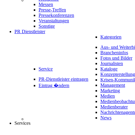
Messen
Presse-Treffen
Pressekonferenzen
Veranstaltungen
Sonstige
PR Dienstleister
Kategorien
Aus- und Weiterb
Brancheninfos
Fotos und Bilder
Journalisten
Service
Kataloge
Konzepterstellung
PR-Dienstleister eintragen
Krisen-Kommunik
Management
Eintrag �ndern
Marketing
Medien
Medienbeobachtu
Medienberater
Nachrichtenagent
News
Services