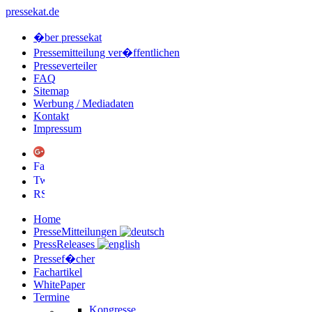
pressekat.de
�ber pressekat
Pressemitteilung ver�ffentlichen
Presseverteiler
FAQ
Sitemap
Werbung / Mediadaten
Kontakt
Impressum
Home
PresseMitteilungen
PressReleases
Pressef�cher
Fachartikel
WhitePaper
Termine
Kongresse