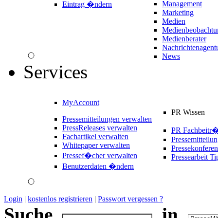
Management
Eintrag �ndern
Marketing
Medien
Medienbeobachtu
Medienberater
Nachrichtenagent
News
Services
MyAccount
PR Wissen
Pressemitteilungen verwalten
PressReleases verwalten
PR Fachbeitr
Fachartikel verwalten
Pressemitteilu
Whitepaper verwalten
Pressekonferen
Pressef�cher verwalten
Pressearbeit Ti
Benutzerdaten �ndern
Login
|
kostenlos registrieren
|
Passwort vergessen ?
Suche
in