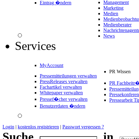
Management
Eintrag �ndern
Marketing
Medien
Medienbeobachtu
Medienberater
Nachrichtenagent
News
Services
MyAccount
PR Wissen
Pressemitteilungen verwalten
PressReleases verwalten
PR Fachbeitr
Fachartikel verwalten
Pressemitteilu
Whitepaper verwalten
Pressekonferen
Pressef�cher verwalten
Pressearbeit Ti
Benutzerdaten �ndern
Login
|
kostenlos registrieren
|
Passwort vergessen ?
Suche
in