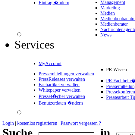
Management
Eintrag �ndern
Marketing
Medien
Medienbeobachtu
Medienberater
Nachrichtenagent
News
Services
MyAccount
PR Wissen
Pressemitteilungen verwalten
PressReleases verwalten
PR Fachbeitr
Fachartikel verwalten
Pressemitteilu
Whitepaper verwalten
Pressekonferen
Pressef�cher verwalten
Pressearbeit Ti
Benutzerdaten �ndern
Login
|
kostenlos registrieren
|
Passwort vergessen ?
Suche
in