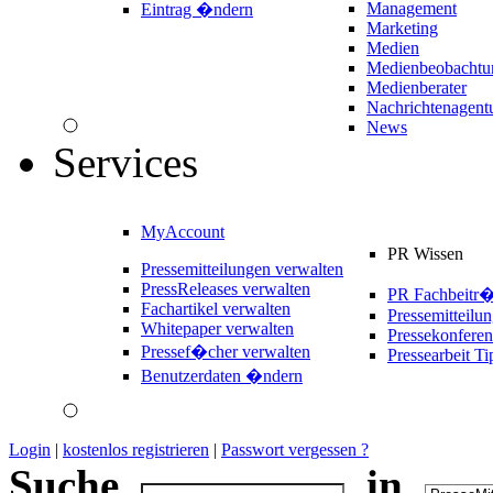
Management
Eintrag �ndern
Marketing
Medien
Medienbeobachtu
Medienberater
Nachrichtenagent
News
Services
MyAccount
PR Wissen
Pressemitteilungen verwalten
PressReleases verwalten
PR Fachbeitr
Fachartikel verwalten
Pressemitteilu
Whitepaper verwalten
Pressekonferen
Pressef�cher verwalten
Pressearbeit Ti
Benutzerdaten �ndern
Login
|
kostenlos registrieren
|
Passwort vergessen ?
Suche
in