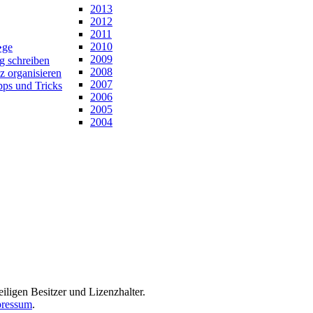
2013
2012
2011
2010
�ge
2009
ng schreiben
2008
z organisieren
2007
pps und Tricks
2006
2005
2004
iligen Besitzer und Lizenzhalter.
ressum
.