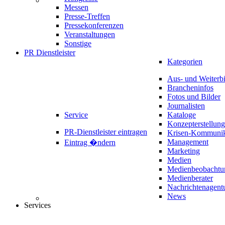
Messen
Presse-Treffen
Pressekonferenzen
Veranstaltungen
Sonstige
PR Dienstleister
Kategorien
Aus- und Weiterb
Brancheninfos
Fotos und Bilder
Journalisten
Service
Kataloge
Konzepterstellung
PR-Dienstleister eintragen
Krisen-Kommunik
Management
Eintrag �ndern
Marketing
Medien
Medienbeobachtu
Medienberater
Nachrichtenagent
News
Services