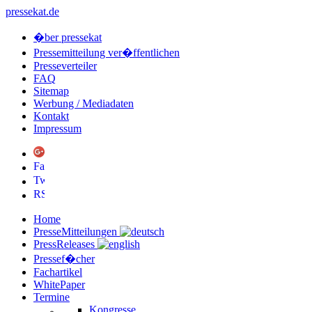
pressekat.de
�ber pressekat
Pressemitteilung ver�ffentlichen
Presseverteiler
FAQ
Sitemap
Werbung / Mediadaten
Kontakt
Impressum
Home
PresseMitteilungen
PressReleases
Pressef�cher
Fachartikel
WhitePaper
Termine
Kongresse