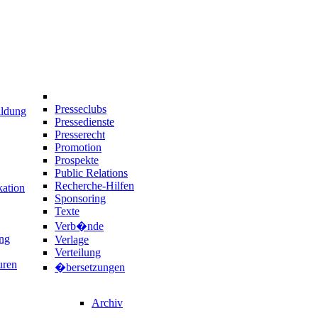
Presseclubs
ildung
Pressedienste
Presserecht
Promotion
Prospekte
Public Relations
Recherche-Hilfen
ation
Sponsoring
Texte
Verb�nde
ng
Verlage
Verteilung
uren
�bersetzungen
Archiv