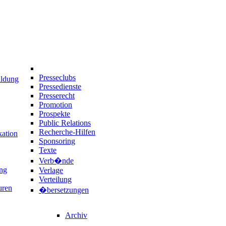
Presseclubs
ildung
Pressedienste
Presserecht
Promotion
Prospekte
Public Relations
Recherche-Hilfen
ation
Sponsoring
Texte
Verb�nde
ng
Verlage
Verteilung
uren
�bersetzungen
Archiv