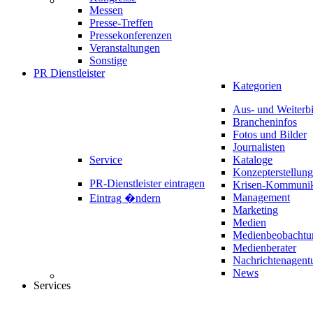
Messen
Presse-Treffen
Pressekonferenzen
Veranstaltungen
Sonstige
PR Dienstleister
Kategorien
Aus- und Weiterb
Brancheninfos
Fotos und Bilder
Journalisten
Service
Kataloge
Konzepterstellung
PR-Dienstleister eintragen
Krisen-Kommunik
Management
Eintrag �ndern
Marketing
Medien
Medienbeobachtu
Medienberater
Nachrichtenagent
News
Services