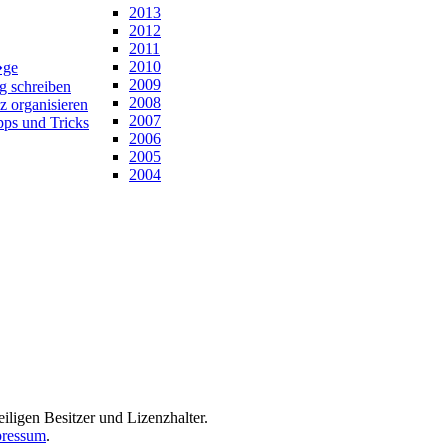
2013
2012
2011
2010
�ge
2009
ng schreiben
2008
z organisieren
2007
pps und Tricks
2006
2005
2004
iligen Besitzer und Lizenzhalter.
ressum
.