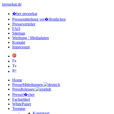
pressekat.de
�ber pressekat
Pressemitteilung ver�ffentlichen
Presseverteiler
FAQ
Sitemap
Werbung / Mediadaten
Kontakt
Impressum
Home
PresseMitteilungen
PressReleases
Pressef�cher
Fachartikel
WhitePaper
Termine
Kongresse