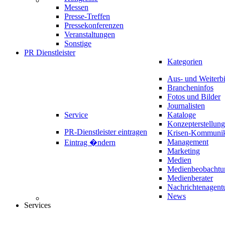
Messen
Presse-Treffen
Pressekonferenzen
Veranstaltungen
Sonstige
PR Dienstleister
Kategorien
Aus- und Weiterb
Brancheninfos
Fotos und Bilder
Journalisten
Service
Kataloge
Konzepterstellung
PR-Dienstleister eintragen
Krisen-Kommunik
Management
Eintrag �ndern
Marketing
Medien
Medienbeobachtu
Medienberater
Nachrichtenagent
News
Services