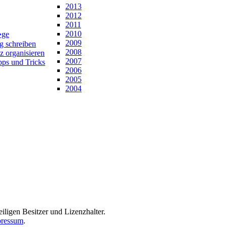
2013
2012
2011
2010
�ge
2009
ng schreiben
2008
z organisieren
2007
pps und Tricks
2006
2005
2004
iligen Besitzer und Lizenzhalter.
ressum
.