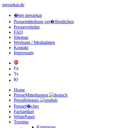
pressekat.de
�ber pressekat
Pressemitteilung ver�ffentlichen
Presseverteiler
FAQ
Sitemap
Werbung / Mediadaten
Kontakt
Impressum
Home
PresseMitteilungen
PressReleases
Pressef�cher
Fachartikel
WhitePaper
Termine
Kongresse