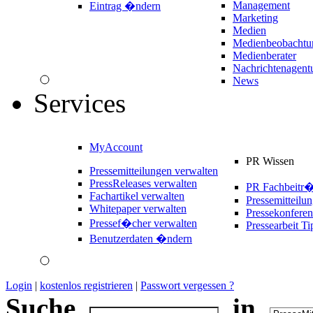
Management
Eintrag �ndern
Marketing
Medien
Medienbeobachtu
Medienberater
Nachrichtenagent
News
Services
MyAccount
PR Wissen
Pressemitteilungen verwalten
PressReleases verwalten
PR Fachbeitr
Fachartikel verwalten
Pressemitteilu
Whitepaper verwalten
Pressekonferen
Pressef�cher verwalten
Pressearbeit Ti
Benutzerdaten �ndern
Login
|
kostenlos registrieren
|
Passwort vergessen ?
Suche
in