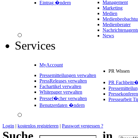
Management
Eintrag �ndern
Marketing
Medien
Medienbeobachtu
Medienberater
Nachrichtenagent
News
Services
MyAccount
PR Wissen
Pressemitteilungen verwalten
PressReleases verwalten
PR Fachbeitr
Fachartikel verwalten
Pressemitteilu
Whitepaper verwalten
Pressekonferen
Pressef�cher verwalten
Pressearbeit Ti
Benutzerdaten �ndern
Login
|
kostenlos registrieren
|
Passwort vergessen ?
Suche
in