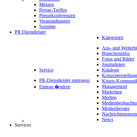
Messen
Presse-Treffen
Pressekonferenzen
Veranstaltungen
Sonstige
PR Dienstleister
Kategorien
Aus- und Weiterb
Brancheninfos
Fotos und Bilder
Journalisten
Service
Kataloge
Konzepterstellung
PR-Dienstleister eintragen
Krisen-Kommunik
Management
Eintrag �ndern
Marketing
Medien
Medienbeobachtu
Medienberater
Nachrichtenagent
News
Services