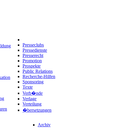
Presseclubs
ildung
Pressedienste
Presserecht
Promotion
Prospekte
Public Relations
Recherche-Hilfen
ation
Sponsoring
Texte
Verb�nde
ng
Verlage
Verteilung
uren
�bersetzungen
Archiv