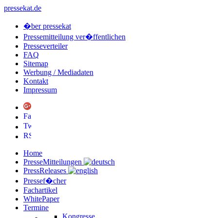
pressekat.de
�ber pressekat
Pressemitteilung ver�ffentlichen
Presseverteiler
FAQ
Sitemap
Werbung / Mediadaten
Kontakt
Impressum
Home
PresseMitteilungen
PressReleases
Pressef�cher
Fachartikel
WhitePaper
Termine
Kongresse