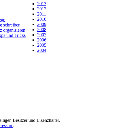
2013
2012
2011
2010
�ge
2009
ng schreiben
2008
z organisieren
2007
pps und Tricks
2006
2005
2004
iligen Besitzer und Lizenzhalter.
ressum
.