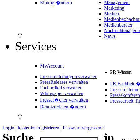
Management
Eintrag �ndern
Marketing
Medien
Medienbeobachtu
Medienberater
Nachrichtenagent
News
Services
MyAccount
PR Wissen
Pressemitteilungen verwalten
PressReleases verwalten
PR Fachbeitr
Fachartikel verwalten
Pressemitteilu
Whitepaper verwalten
Pressekonferen
Pressef�cher verwalten
Pressearbeit Ti
Benutzerdaten �ndern
Login
|
kostenlos registrieren
|
Passwort vergessen ?
Suche
in