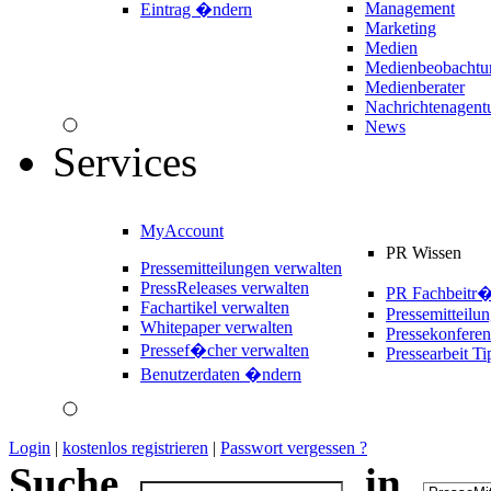
Management
Eintrag �ndern
Marketing
Medien
Medienbeobachtu
Medienberater
Nachrichtenagent
News
Services
MyAccount
PR Wissen
Pressemitteilungen verwalten
PressReleases verwalten
PR Fachbeitr
Fachartikel verwalten
Pressemitteilu
Whitepaper verwalten
Pressekonferen
Pressef�cher verwalten
Pressearbeit Ti
Benutzerdaten �ndern
Login
|
kostenlos registrieren
|
Passwort vergessen ?
Suche
in