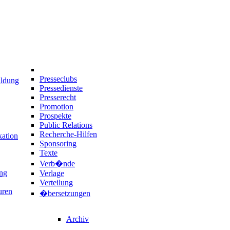
Presseclubs
ildung
Pressedienste
Presserecht
Promotion
Prospekte
Public Relations
Recherche-Hilfen
ation
Sponsoring
Texte
Verb�nde
ng
Verlage
Verteilung
uren
�bersetzungen
Archiv