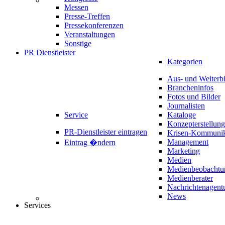
Messen
Presse-Treffen
Pressekonferenzen
Veranstaltungen
Sonstige
PR Dienstleister
Kategorien
Aus- und Weiterb
Brancheninfos
Fotos und Bilder
Journalisten
Service
Kataloge
Konzepterstellung
PR-Dienstleister eintragen
Krisen-Kommunik
Management
Eintrag �ndern
Marketing
Medien
Medienbeobachtu
Medienberater
Nachrichtenagent
News
Services