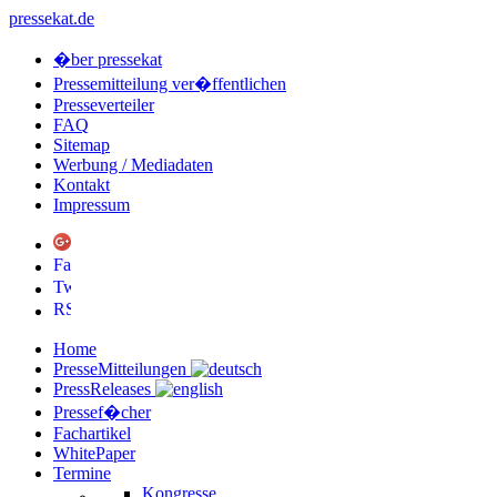
pressekat.de
�ber pressekat
Pressemitteilung ver�ffentlichen
Presseverteiler
FAQ
Sitemap
Werbung / Mediadaten
Kontakt
Impressum
Home
PresseMitteilungen
PressReleases
Pressef�cher
Fachartikel
WhitePaper
Termine
Kongresse