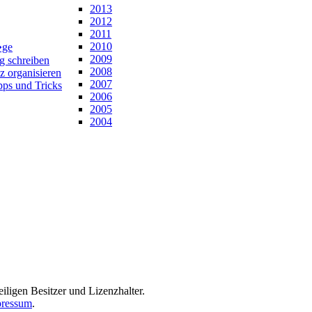
2013
2012
2011
2010
�ge
2009
ng schreiben
2008
z organisieren
2007
pps und Tricks
2006
2005
2004
iligen Besitzer und Lizenzhalter.
ressum
.