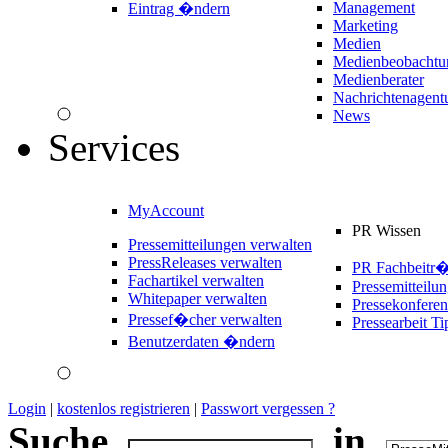
Management
Eintrag �ndern
Marketing
Medien
Medienbeobachtu
Medienberater
Nachrichtenagent
News
Services
MyAccount
PR Wissen
Pressemitteilungen verwalten
PressReleases verwalten
PR Fachbeitr
Fachartikel verwalten
Pressemitteilu
Whitepaper verwalten
Pressekonferen
Pressef�cher verwalten
Pressearbeit Ti
Benutzerdaten �ndern
Login
|
kostenlos registrieren
|
Passwort vergessen ?
Suche
in