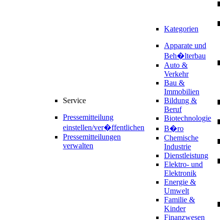
Kategorien
Apparate und
Beh�lterbau
Auto &
Verkehr
Bau &
Immobilien
Service
Bildung &
Beruf
Pressemitteilung
Biotechnologie
einstellen/ver�ffentlichen
B�ro
Pressemitteilungen
Chemische
verwalten
Industrie
Dienstleistung
Elektro- und
Elektronik
Energie &
Umwelt
Familie &
Kinder
Finanzwesen