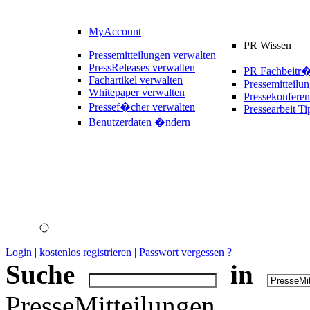
MyAccount
PR Wissen
Pressemitteilungen verwalten
PressReleases verwalten
PR Fachbeitr
Fachartikel verwalten
Pressemitteilu
Whitepaper verwalten
Pressekonferen
Pressef�cher verwalten
Pressearbeit Ti
Benutzerdaten �ndern
Login
|
kostenlos registrieren
|
Passwort vergessen ?
Suche
in
PresseMitteilungen