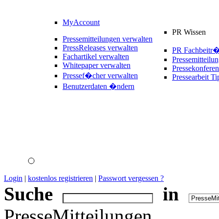
MyAccount
PR Wissen
Pressemitteilungen verwalten
PressReleases verwalten
PR Fachbeitr
Fachartikel verwalten
Pressemitteilu
Whitepaper verwalten
Pressekonferen
Pressef�cher verwalten
Pressearbeit Ti
Benutzerdaten �ndern
Login
|
kostenlos registrieren
|
Passwort vergessen ?
Suche
in
PresseMitteilungen