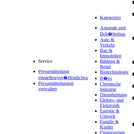
Kategorien
Apparate und
Beh�lterbau
Auto &
Verkehr
Bau &
Immobilien
Service
Bildung &
Beruf
Pressemitteilung
Biotechnologie
einstellen/ver�ffentlichen
B�ro
Pressemitteilungen
Chemische
verwalten
Industrie
Dienstleistung
Elektro- und
Elektronik
Energie &
Umwelt
Familie &
Kinder
Finanzwesen