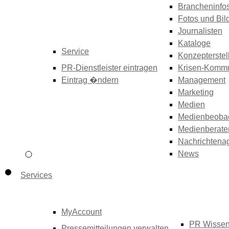
Brancheninfo
Fotos und Bil
Journalisten
Kataloge
Service
Konzepterstel
PR-Dienstleister eintragen
Krisen-Kommu
Eintrag �ndern
Management
Marketing
Medien
Medienbeoba
Medienberate
Nachrichtena
News
Services
MyAccount
PR Wisse
Pressemitteilungen verwalten