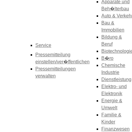
Apparate und
Beh�lterbau
Auto & Verkeh
Bau &
Immobilien
Bildung &
Beruf
Service
Biotechnologi
Pressemitteilung
B�ro
einstellen/ver�ffentlichen
Chemische
Pressemitteilungen
Industrie
verwalten
Dienstleistung
Elektro- und
Elektronik
Energie &
Umwelt
Familie &
Kinder
Finanzwesen