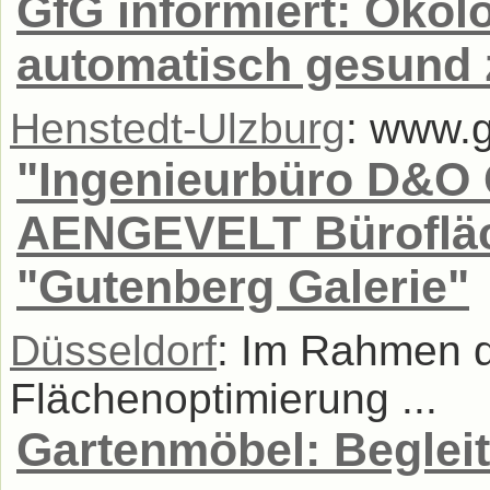
GfG informiert: Ökol
automatisch gesund 
Henstedt-Ulzburg
: www.g
"Ingenieurbüro D&O 
AENGEVELT Bürofläch
"Gutenberg Galerie"
Düsseldorf
: Im Rahmen d
Flächenoptimierung ...
Gartenmöbel: Begleit