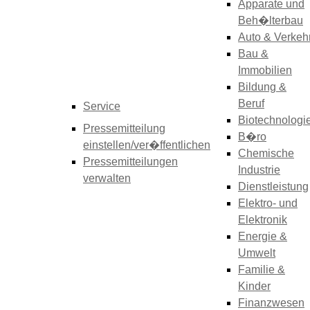
Apparate und
Beh�lterbau
Auto & Verkeh
Bau &
Immobilien
Bildung &
Beruf
Service
Biotechnologi
Pressemitteilung
B�ro
einstellen/ver�ffentlichen
Chemische
Pressemitteilungen
Industrie
verwalten
Dienstleistung
Elektro- und
Elektronik
Energie &
Umwelt
Familie &
Kinder
Finanzwesen