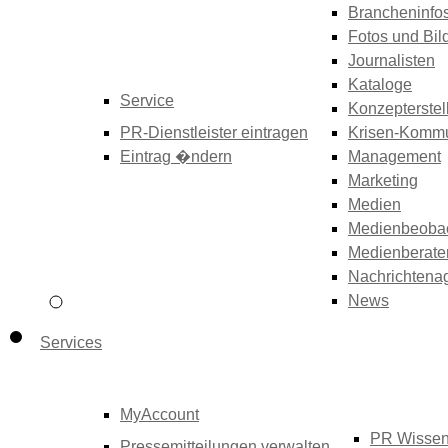
Brancheninfo
Fotos und Bil
Journalisten
Kataloge
Service
Konzepterstel
PR-Dienstleister eintragen
Krisen-Kommu
Eintrag �ndern
Management
Marketing
Medien
Medienbeoba
Medienberate
Nachrichtena
News
Services
MyAccount
PR Wisse
Pressemitteilungen verwalten