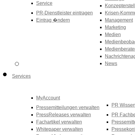
Service
Konzepterstel
PR-Dienstleister eintragen
Krisen-Kommu
Eintrag �ndern
Management
Marketing
Medien
Medienbeoba
Medienberate
Nachrichtena
News
Services
MyAccount
PR Wisse
Pressemitteilungen verwalten
PressReleases verwalten
PR Fachbe
Fachartikel verwalten
Pressemitt
Whitepaper verwalten
Pressekonf